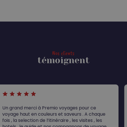
Nos clients
témoignent
n grand merci à Premio voyages pour ce
N
oyage haut en couleurs et saveurs . A chaque
e
is , la selection de l’itinéraire , les visites , les
H
otels , le guide et nos compagnons de voyage
a