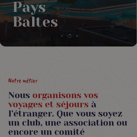
et le
de
Pays
et le
de
Chine
Chine
Yangtsé
Venise
Baltes
Yangtsé
Venise
Notre métier
Nous
organisons vos
voyages et séjours
à
l’étranger. Que vous soyez
un club, une association ou
encore un comité