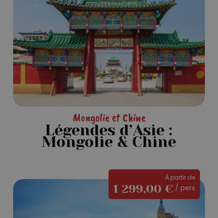
:
Mongolie
&
Chine
Mongolie et Chine
Légendes d’Asie :
Mongolie & Chine
À partir de
La
1 299,00
€
/ pers
Bretagne,
entre
terre