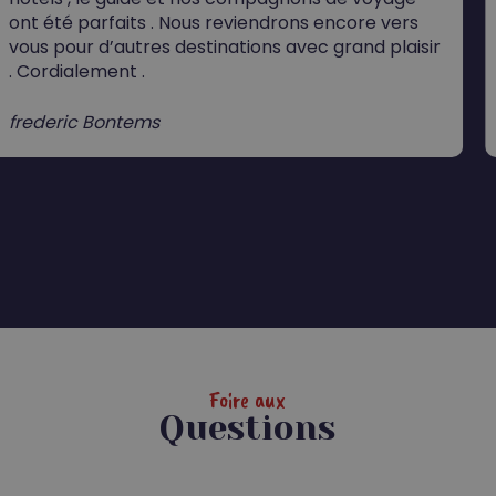
nt été parfaits . Nous reviendrons encore vers
u
ous pour d’autres destinations avec grand plaisir
g
 Cordialement .
b
rederic Bontems
J
Foire aux
Questions