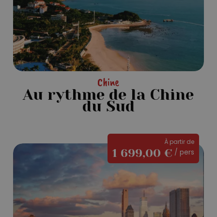
du
Sud
Chine
Au rythme de la Chine
du Sud
À partir de
Les
1 699,00
€
/ pers
incontournables
de
New
York