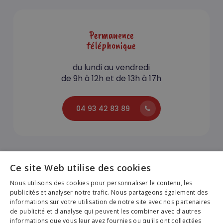
Permanence
téléphonique
du lundi au vendredi
de 9h à 12h et de 13h à 17h
04 93 42 83 89
Ce site Web utilise des cookies
Nous utilisons des cookies pour personnaliser le contenu, les
publicités et analyser notre trafic. Nous partageons également des
PREMIO Voyages |
Création du site internet par
informations sur votre utilisation de notre site avec nos partenaires
Agence Fluence
de publicité et d'analyse qui peuvent les combiner avec d'autres
Ce site web utilise des cookies pour améliorer votre
Sous-total :
0,00
€
informations que vous leur avez fournies ou qu'ils ont collectées