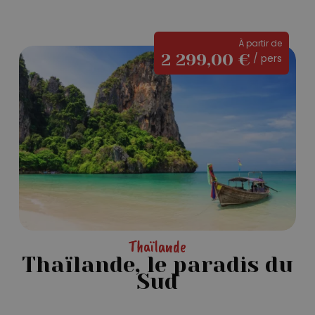
À partir de
Thaïlande,
2 299,00
€
/ pers
le
paradis
du
Sud
Thaïlande
Thaïlande, le paradis du
Sud