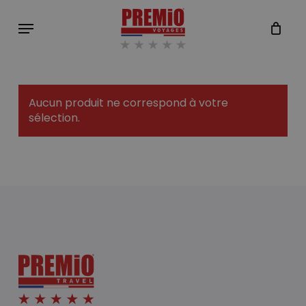
Skip
Menu
to
Close
Cart
main
Cart
content
Aucun produit ne correspond à votre
sélection.