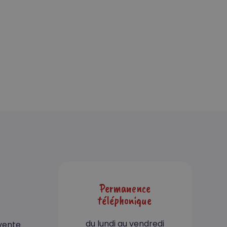
Votre panier est vide.
Go To Shop
Permanence
téléphonique
du lundi au vendredi
vente