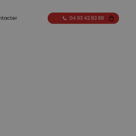
Close
ntacter
04 93 42 83 89
Cart