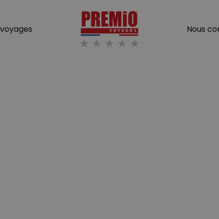
Cart
 voyages
Nous co
Des destinations de rêves à prix magiques !