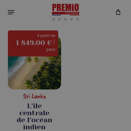
Skip
Menu
to
Close
Cart
main
Cart
content
À partir de
1 849,00
€
/
pers
Sri Lanka
L’île
centrale
de l’océan
indien