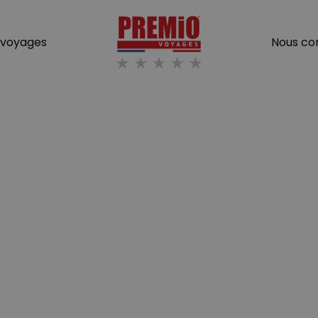
Cart
 voyages
Nous co
Des destinations de rêves à prix magiques !