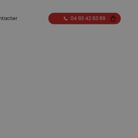
Close
ntacter
04 93 42 83 89
Cart