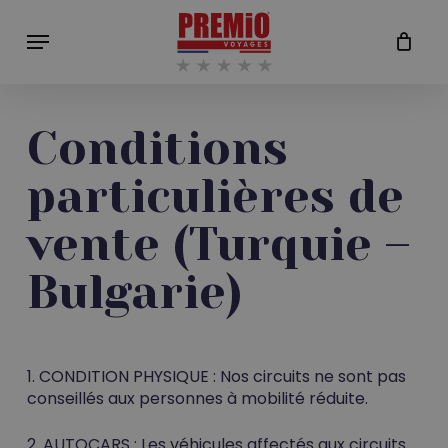
Skip
Menu
to
Close
Cart
main
Cart
content
Conditions
particulières de
vente (Turquie –
Bulgarie)
1. CONDITION PHYSIQUE :
Nos circuits ne sont pas
conseillés aux personnes à mobilité réduite.
2. AUTOCARS :
Les véhicules affectés aux circuits