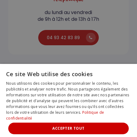
du lundi au vendredi
de 9h à 12h et de 13h à 17h
04 93 42 83 89
Ce site Web utilise des cookies
Nous utilisons des cookies pour personnaliser le contenu, les
publicités et analyser notre trafic. Nous partageons également des
PREMIO Voyages |
Création du site internet par
informations sur votre utilisation de notre site avec nos partenaires
Agence Fluence
de publicité et d'analyse qui peuvent les combiner avec d'autres
Ce site web utilise des cookies pour améliorer votre
Sous-total :
0,00
€
informations que vous leur avez fournies ou qu'ils ont collectées
expérience de navigation.
Données personnelles
lors de votre utilisation de leurs services.
Politique de
confidentialité
Licence N°IM 006100033
Voir Le Panier
Commander
REFUSER
ACCEPTER
ACCEPTER TOUT