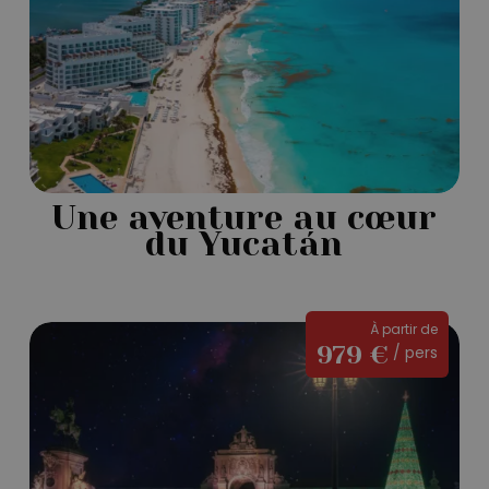
du
Yucatán
Une aventure au cœur
du Yucatán
Marché
À partir de
979 €
/ pers
de
Noël
à
Lisbonne