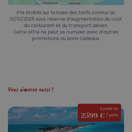
Prix établis sur la base des tarifs connus au
01/10/2025 sous réserve d’augmentation du coût
du carburant et du transport aérien.
Cette offre ne peut se cumuler avec d’autres
promotions ou bons cadeaux.
Vous aimerez aussi !
Une
À partir de
2599 €
/ pers
aventure
au
cœur