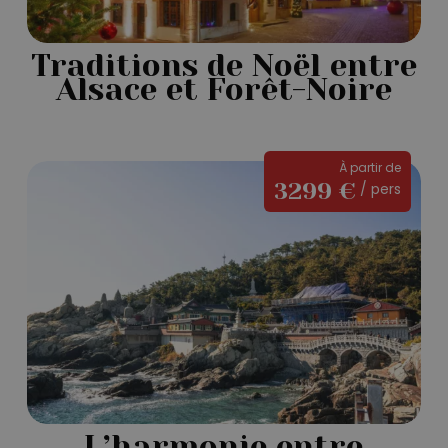
Traditions de Noël entre
Alsace et Forêt-Noire
L’harmonie
À partir de
3299 €
/ pers
entre
culture
et
modernité
L’harmonie entre