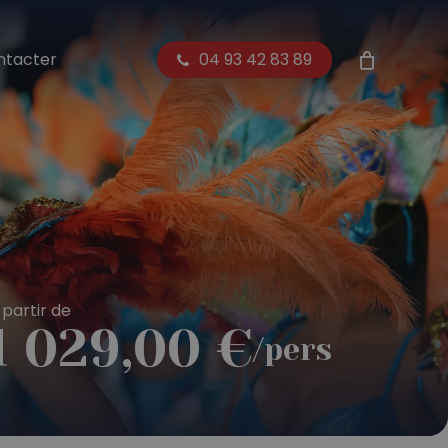
Close
ntacter
04 93 42 83 89
Cart
 partir de
1 029,00
€
/pers