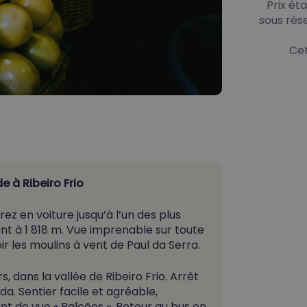
Prix ét
sous rés
Cet
 à Ribeiro Frio
z en voiture jusqu’à l’un des plus
nant à 1 818 m. Vue imprenable sur toute
ir les moulins à vent de Paul da Serra.
s, dans la vallée de Ribeiro Frio. Arrêt
a. Sentier facile et agréable,
int de vue
« Balcões ». Retour au bus en