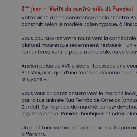
2
jour – Visite du centre-ville de Funchal
eme
Votre visite à pied commence par le théâtre Balta
construit selon le modèle italien typique, à l’ins
Vous poursuivrez votre route vers la cathédrale 
plafond mauresque récemment restauré – un vér
remonterez vers la place municipale, où se trouve
Ancien palais du XVIIIe siècle, il possède une co
Batistini, ainsi que d’une fontaine décorée d’un
le Cygne ».
Vous vous dirigerez ensuite vers le marché loca
par la rue animée Rua Fernão de Ornelas (chauss
Bordal). Sur la place du marché, au rez-de-chaus
légumes locaux. Paniers, boutiques et cafés alen
Un petit tour au marché aux poissons. Au premie
différents.