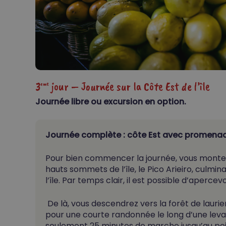
3
jour – Journée sur la Côte Est de l’île
eme
Journée libre ou excursion en option.
Journée complète : côte Est avec promenade
Pour bien commencer la journée, vous montere
hauts sommets de l’île,
le Pico Arieiro, culmi
l’île.
Par temps clair, il est possible d’apercevo
De là, vous descendrez vers la forêt de laurier
pour une courte randonnée le long d’une levad
seulement 25 minutes de marche jusqu’au po