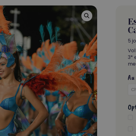
E
C
5 j
Vol
3* 
men
Au 
Ch
Opt