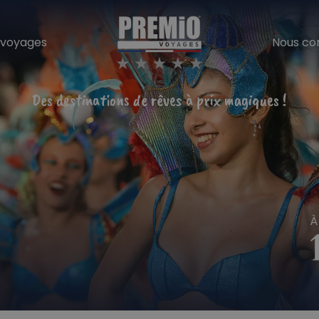
Cart
 voyages
Nous co
Des destinations de rêves à prix magiques !
À