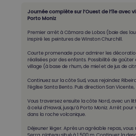
Journée complète sur l’Ouest de l’île avec vi
Porto Moniz
Premier arrêt à Câmara de Lobos (baie des loup
inspiré les peintures de Winston Churchill.
Courte promenade pour admirer les décoration
réalisées par des enfants.
Possibilité de goûter
village (à base de rhum, de miel et de jus de cit
Continuez sur la côte Sud, vous rejoindez Ribeir
l’église Santa Bento.
Puis direction San Vicente, 
Vous traversez ensuite la côte Nord, avec un l
à celui d’Hawaï, jusqu’à Porto Moniz.
Arrêt pour v
dans la roche volcanique.
Déjeuner léger.
Après un agréable repas, vous 
Serra, plateau situé à 1 500 m.
Continuez la desc