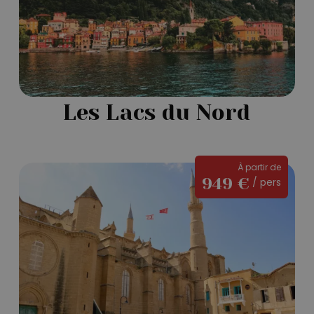
Les Lacs du Nord
Le
À partir de
949 €
/ pers
charme
méditerranéen