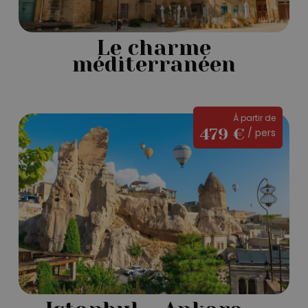
Le charme
méditerranéen
Istanbul
À partir de
479 €
/ pers
–
Ankara
–
Cappadoce
–
Antalya