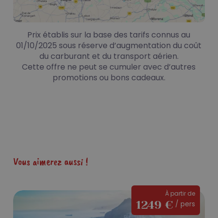
Prix établis sur la base des tarifs connus au
01/10/2025 sous réserve d’augmentation du coût
du carburant et du transport aérien.
Cette offre ne peut se cumuler avec d’autres
promotions ou bons cadeaux.
Vous aimerez aussi !
Ténérife,
À partir de
1249 €
/ pers
votre
séjour