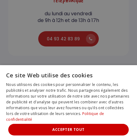
du lundi au vendredi
de 9h à 12h et de 13h à 17h
04 93 42 83 89
Ce site Web utilise des cookies
Nous utilisons des cookies pour personnaliser le contenu, les
publicités et analyser notre trafic. Nous partageons également des
PREMIO Voyages |
Création du site internet par
informations sur votre utilisation de notre site avec nos partenaires
Agence Fluence
de publicité et d'analyse qui peuvent les combiner avec d'autres
Ce site web utilise des cookies pour améliorer votre
Sous-total :
0,00
€
informations que vous leur avez fournies ou qu'ils ont collectées
expérience de navigation.
Données personnelles
lors de votre utilisation de leurs services.
Politique de
confidentialité
Licence N°IM 006100033
Voir Le Panier
Commander
REFUSER
ACCEPTER
ACCEPTER TOUT