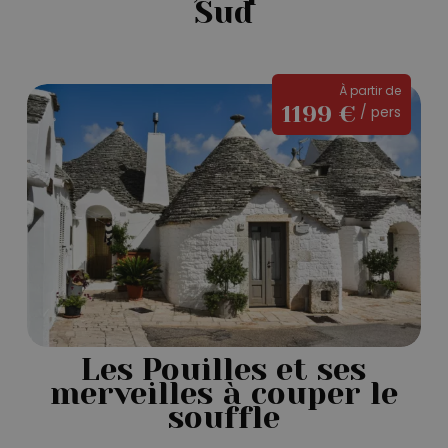
Sud
Les
À partir de
1199 €
/ pers
Pouilles
et
ses
merveilles
à
couper
le
souffle
Les Pouilles et ses
merveilles à couper le
souffle