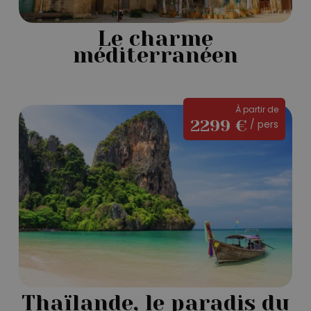
Le charme
méditerranéen
Thaïlande,
À partir de
2299 €
/ pers
le
paradis
du
Sud
Thaïlande, le paradis du