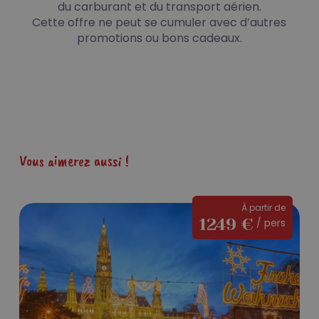
du carburant et du transport aérien.
Cette offre ne peut se cumuler avec d’autres
promotions ou bons cadeaux.
Vous aimerez aussi !
L’ambiance
À partir de
1249 €
/ pers
de
Noël
à
Vienne