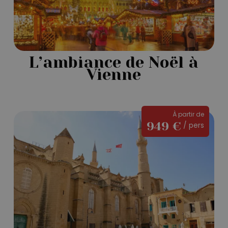
L’ambiance de Noël à
Vienne
Le
À partir de
949 €
/ pers
charme
méditerranéen