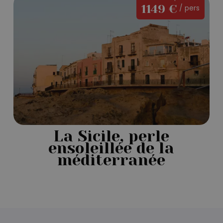
1149 €
/ pers
Sicile,
perle
ensoleillée
de
la
méditerranée
La Sicile, perle
ensoleillée de la
méditerranée