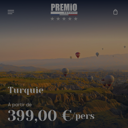
Skip
Menu
to
Close
Cart
main
Cart
content
Turquie
À partir de
399,00
€
/pers