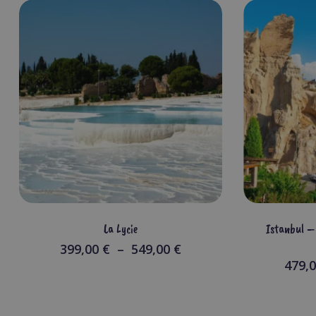
La Lycie
Istanbul 
Plage
399,00
€
–
549,00
€
de
479,
prix :
399,00 €
à